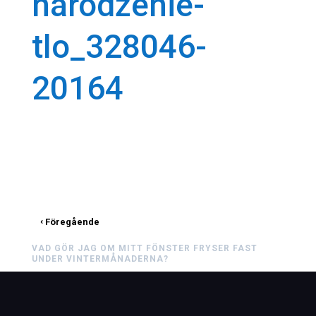
narodzenie-
tlo_328046-
20164
‹
Föregående
VAD GÖR JAG OM MITT FÖNSTER FRYSER FAST
UNDER VINTERMÅNADERNA?