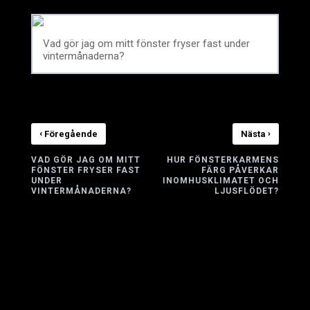
Vad gör jag om mitt fönster fryser fast under
vintermånaderna?
‹
›
Föregående
Nästa
VAD GÖR JAG OM MITT
HUR FÖNSTERKARMENS
FÖNSTER FRYSER FAST
FÄRG PÅVERKAR
UNDER
INOMHUSKLIMATET OCH
VINTERMÅNADERNA?
LJUSFLÖDET?